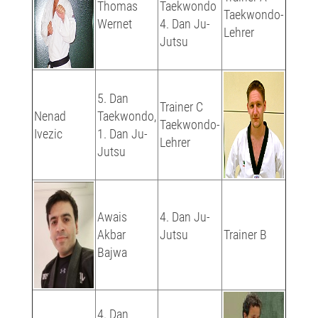
Thomas
Taekwondo
Taekwondo-
Wernet
4. Dan Ju-
Lehrer
Jutsu
5. Dan
Trainer C
Nenad
Taekwondo,
Taekwondo-
Ivezic
1. Dan Ju-
Lehrer
Jutsu
Awais
4. Dan Ju-
Akbar
Jutsu
Trainer B
Bajwa
4. Dan